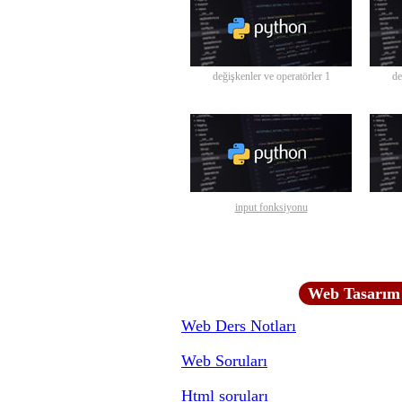
değişkenler ve operatörler 1
de
input fonksiyonu
Web Tasarım 
Web Ders Notları
Web Soruları
Html soruları