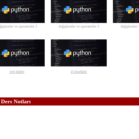
ğişkenler ve operatörler 2
değişkenler ve operatörler 3
değişkenler 
veri tipleri
if örnekleri
Ders Notları